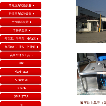
常规压力试验设备
行业压力试验设备
空气增压装置
管件及总成
气动泵、手动泵、电动泵
高压阀件、接头、连接件
高压附件及工具
HIP
Maximator
Autoclave
Butech
…
SPIR STAR
PRODUCTS
液压动力单元（型号
HII